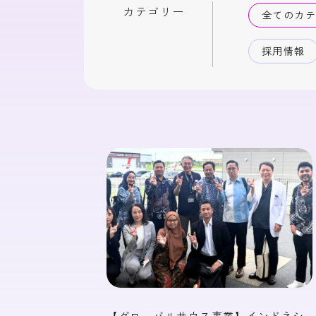
いーはとーぶ
メタ
カテゴリー
全てのカ
クリティカルパスシステム
ネットワーク
採用情報
【グローバルサウス事業】インドネシ