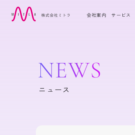
会社案内
サービス
OUR PRODUCTS
自社製品
周産期電子カルテシステム
産婦
Hello Baby Program
ム Hel
Cell
高度生殖補助医療支援シス
かか
テムOlive Heart Cloud
ム YuP
インドネシア版 産婦人科電
ニュース
ART
子カルテ PRESIMIL
産科問診票システム Libre
電子母
Fiche
ーと
CASE STUDY
活用実績