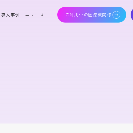
導入事例
ニュース
ご利用中の医療機関様
人科電子カルテシステ
高度生殖補助医療支援シ
lo Baby Program
ステム Olive Heart
りつけ薬局支援システ
クラウドバックアップサ
!
ービス Cloud Nest
産科画像 ファイリングシ
照合システム Nexis
ステム IMAGE POD
子健康手帳 Mamaの
レジストリシステム