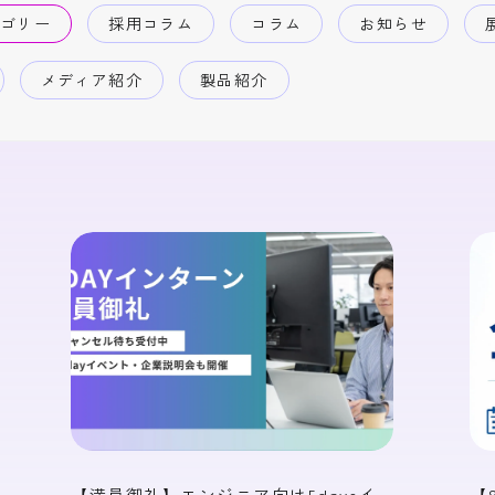
ボリックカルテ
高齢者見守りシステム
テゴリー
採用コラム
コラム
お知らせ
メディア紹介
製品紹介
【満員御礼】エンジニア向け5daysイ
【