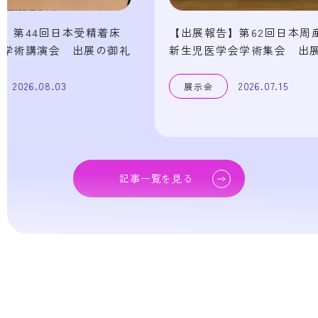
【出展報告】第62回日本周産期・
第50回日
新生児医学会学術集会 出展の御礼
術集会に
2026.07.15
展示会
展示会
記事一覧を見る