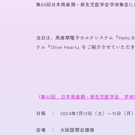
いーはとーぶ
メタ
第60回日本周産期・新生児医学会学術集会に
クリティカルパスシステム
ネットワーク
当日は、周産期電子カルテシステム『Hello 
テム『Olive Heart』をご紹介させていただ
〈
第
60
回 日本周産期・新生児医学会 学術
日程 ： 2024年7月13日（土）～15日（月
会場 ： 大阪国際会議場