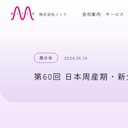
会社案内
サービス
OUR PRODUCTS
自社製品
周産期電子カルテシステム
産婦
Hello Baby Program
ム Hel
展示会
2024.05.10
Cell
高度生殖補助医療支援シス
かか
第60回 日本周産期・
テムOlive Heart Cloud
ム YuP
インドネシア版 産婦人科電
ART
子カルテ PRESIMIL
産科問診票システム Libre
電子母
Fiche
ーと
CASE STUDY
活用実績