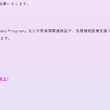
ボリックカルテ
高齢者見守りシステム
出展いたします。
Baby Program』などの周産期関連商品や、生殖補助医療支援
きます。
集会
〉
）