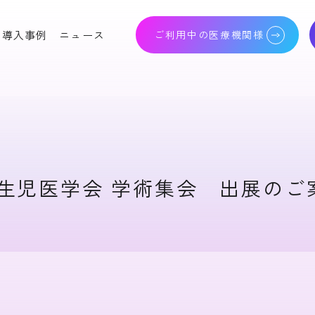
導入事例
ニュース
ご利用中の医療機関様
人科電子カルテシステ
高度生殖補助医療支援シ
lo Baby Program
ステム Olive Heart
りつけ薬局支援システ
クラウドバックアップサ
新生児医学会 学術集会 出展のご
!
ービス Cloud Nest
産科画像 ファイリングシ
照合システム Nexis
ステム IMAGE POD
子健康手帳 Mamaの
レジストリシステム