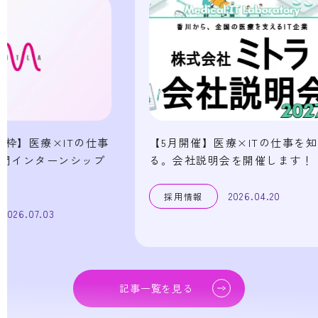
【5月開催】医療×ITの仕事を知
【2026
る。会社説明会を開催します！
フェア出
職をお考
2026.04.20
採用情報
採用情報
記事一覧を見る