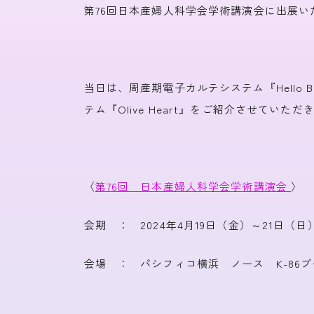
いーはとーぶ
メタ
第76回日本産婦人科学会学術講演会に出展い
クリティカルパスシステム
ネットワーク
当日は、周産期電子カルテシステム『Hello 
テム『Olive Heart』をご紹介させていただ
〈
第76回 日本産婦人科学会学術講演会
〉
会期 ： 2024年4月19日（金）～21日（日
会場 ： パシフィコ横浜 ノース K-86ブ