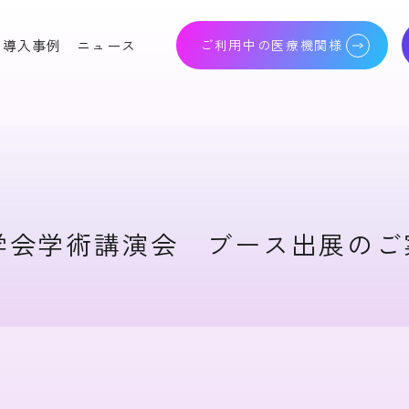
導入事例
ニュース
ご利用中の医療機関様
人科電子カルテシステ
高度生殖補助医療支援シ
lo Baby Program
ステム Olive Heart
りつけ薬局支援システ
クラウドバックアップサ
学会学術講演会 ブース出展のご
!
ービス Cloud Nest
産科画像 ファイリングシ
照合システム Nexis
ステム IMAGE POD
子健康手帳 Mamaの
レジストリシステム