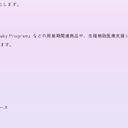
ボリックカルテ
高齢者見守りシステム
たします。
Baby Program』などの周産期関連商品や、生殖補助医療支援
きます。
）
ース