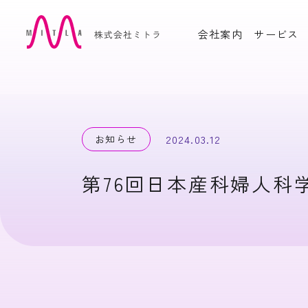
会社案内
サービス
OUR PRODUCTS
自社製品
周産期電子カルテシステム
産婦
Hello Baby Program
ム Hel
お知らせ
2024.03.12
Cell
高度生殖補助医療支援シス
かか
第76回日本産科婦人科
テムOlive Heart Cloud
ム YuP
インドネシア版 産婦人科電
ART
子カルテ PRESIMIL
産科問診票システム Libre
電子母
Fiche
ーと
CASE STUDY
活用実績