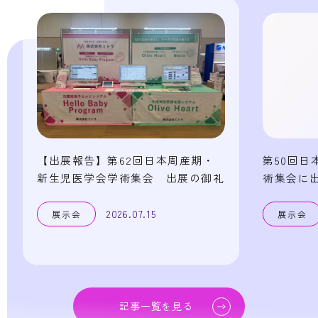
【出展報告】第62回日本周産期・
第50回日
新生児医学会学術集会 出展の御礼
術集会に
2026.07.15
展示会
展示会
記事一覧を見る