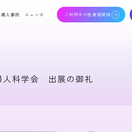
導入事例
ニュース
ご利用中の医療機関様
人科電子カルテシステ
高度生殖補助医療支援シ
lo Baby Program
ステム Olive Heart
りつけ薬局支援システ
クラウドバックアップサ
婦人科学会 出展の御礼
!
ービス Cloud Nest
産科画像 ファイリングシ
照合システム Nexis
ステム IMAGE POD
子健康手帳 Mamaの
レジストリシステム