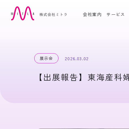
会社案内
サービス
OUR PRODUCTS
自社製品
周産期電子カルテシステム
産婦
Hello Baby Program
ム Hel
展示会
2026.03.02
Cell
高度生殖補助医療支援シス
かか
【出展報告】東海産科
テムOlive Heart Cloud
ム YuP
インドネシア版 産婦人科電
ART
子カルテ PRESIMIL
産科問診票システム Libre
電子母
Fiche
ーと
CASE STUDY
活用実績