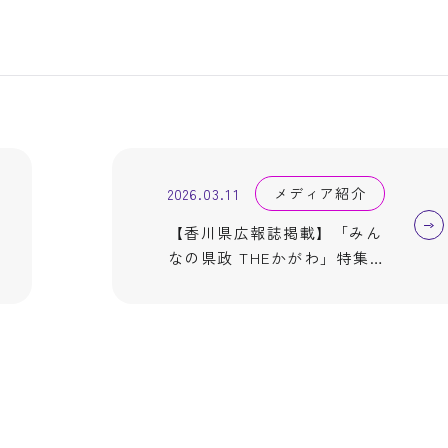
メディア紹介
2026.03.11
【香川県広報誌掲載】「みん
なの県政 THEかがわ」特集
「香川に輝く世界のチカラ」
に当社社員が掲載